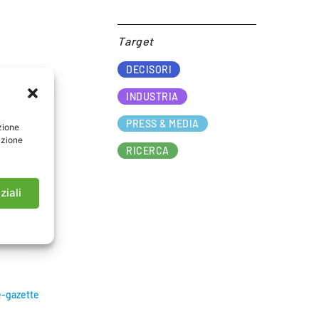
Target​
DECISORI
INDUSTRIA
PRESS & MEDIA
zione
azione
RICERCA
ziali
 e-gazette