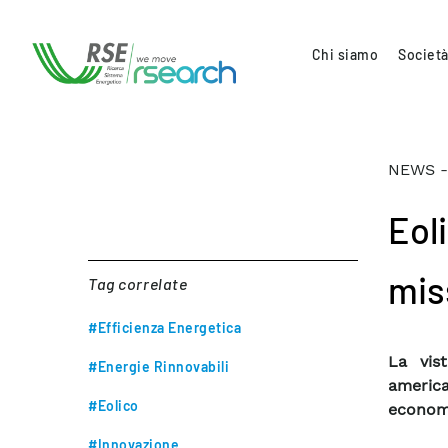
Chi siamo
Società
NEWS -
Eol
mis
Tag correlate
#Efficienza Energetica
La vist
#Energie Rinnovabili
americ
#Eolico
economi
#Innovazione