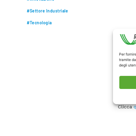
#Settore Industriale
#Tecnologia
Per fornir
tramite da
degli utent
e-gazet
Clicca
q