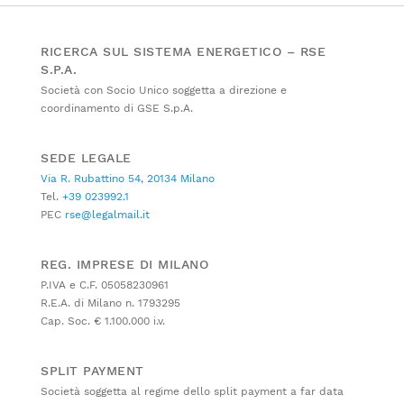
RICERCA SUL SISTEMA ENERGETICO – RSE
S.P.A.
Società con Socio Unico soggetta a direzione e
coordinamento di GSE S.p.A.
SEDE LEGALE
Via R. Rubattino 54, 20134 Milano
Tel.
+39 023992.1
PEC
rse@legalmail.it
REG. IMPRESE DI MILANO
P.IVA e C.F. 05058230961
R.E.A. di Milano n. 1793295
Cap. Soc. € 1.100.000 i.v.
SPLIT PAYMENT
Società soggetta al regime dello split payment a far data