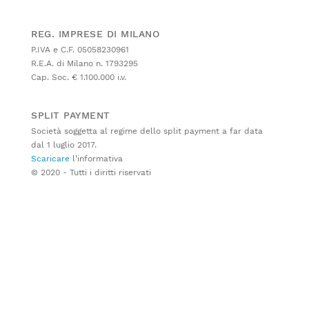
REG. IMPRESE DI MILANO
P.IVA e C.F. 05058230961
R.E.A. di Milano n. 1793295
Cap. Soc. € 1.100.000 i.v.
SPLIT PAYMENT
Società soggetta al regime dello split payment a far data
dal 1 luglio 2017.
Scaricare
l’informativa
© 2020 - Tutti i diritti riservati