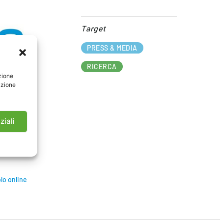
Target​
PRESS & MEDIA
RICERCA
zione
azione
ziali
olo online