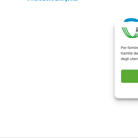
Per fornir
tramite da
degli utent
Askanew
Clicca q