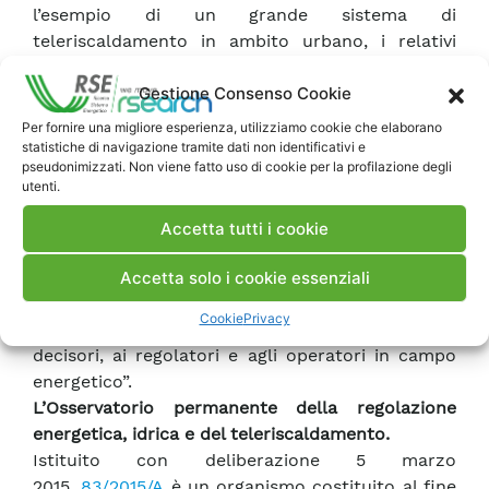
l’esempio di un grande sistema di
teleriscaldamento in ambito urbano, i relativi
benefici e le innovazioni introdotte a supporto di
Gestione Consenso Cookie
una gestione efficiente.
A coordinare e commentare il lavori della
Per fornire una migliore esperienza, utilizziamo cookie che elaborano
giornata
Rosita Carnevalini
di ARERA e
Claudio
statistiche di navigazione tramite dati non identificativi e
pseudonimizzati. Non viene fatto uso di cookie per la profilazione degli
Cherbaucich
, Responsabile della Funzione
utenti.
Sviluppo, Comunicazione e Valorizzazione di RSE,
che ha dichiarato: “Viviamo un periodo di grandi
Accetta tutti i cookie
attese e non possiamo che essere promotori di
un confronto aperto sui temi che vengono
Accetta solo i cookie essenziali
affrontati nelle nostre ricerche. Siamo a
Cookie
Privacy
disposizione per offrire il supporto necessario ai
decisori, ai regolatori e agli operatori in campo
energetico”.
L’Osservatorio permanente della regolazione
energetica, idrica e del teleriscaldamento.
Istituito con deliberazione 5 marzo
2015,
83/2015/A
è un organismo costituito al fine