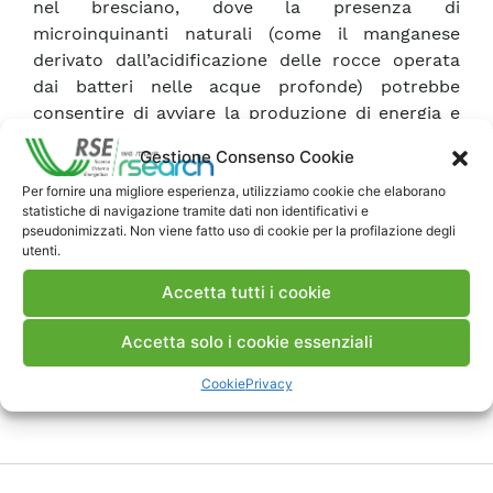
nel bresciano, dove la presenza di
microinquinanti naturali (come il manganese
derivato dall’acidificazione delle rocce operata
dai batteri nelle acque profonde) potrebbe
consentire di avviare la produzione di energia e
contemporaneamente di prevenire fenomeni di
Gestione Consenso Cookie
inquinamento, trasformando il lago una enorme
‘pila’ naturale.
Per fornire una migliore esperienza, utilizziamo cookie che elaborano
statistiche di navigazione tramite dati non identificativi e
Fra le applicazioni future risulta particolarmente
pseudonimizzati. Non viene fatto uso di cookie per la profilazione degli
interessante la produzione di pile a combustibile
utenti.
in quegli ambienti e situazioni, come ad esempio
Accetta tutti i cookie
una stazione spaziale, dove un sistema di riciclo
“elettrico” dei rifiuti prodotti è particolarmente
Accetta solo i cookie essenziali
vantaggioso.
Cookie
Privacy