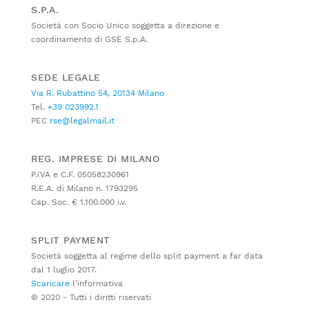
S.P.A.
Società con Socio Unico soggetta a direzione e
coordinamento di GSE S.p.A.
SEDE LEGALE
Via R. Rubattino 54, 20134 Milano
Tel.
+39 023992.1
PEC
rse@legalmail.it
REG. IMPRESE DI MILANO
P.IVA e C.F. 05058230961
R.E.A. di Milano n. 1793295
Cap. Soc. € 1.100.000 i.v.
SPLIT PAYMENT
Società soggetta al regime dello split payment a far data
dal 1 luglio 2017.
Scaricare
l’informativa
© 2020 - Tutti i diritti riservati