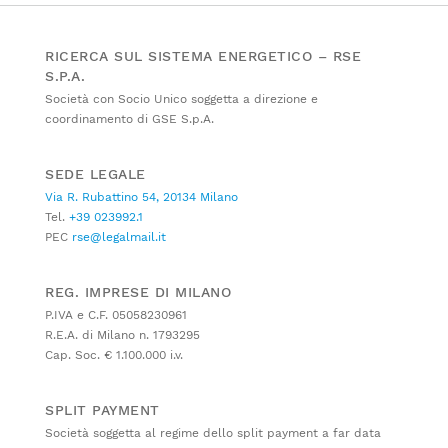
RICERCA SUL SISTEMA ENERGETICO – RSE
S.P.A.
Società con Socio Unico soggetta a direzione e
coordinamento di GSE S.p.A.
SEDE LEGALE
Via R. Rubattino 54, 20134 Milano
Tel.
+39 023992.1
PEC
rse@legalmail.it
REG. IMPRESE DI MILANO
P.IVA e C.F. 05058230961
R.E.A. di Milano n. 1793295
Cap. Soc. € 1.100.000 i.v.
SPLIT PAYMENT
Società soggetta al regime dello split payment a far data