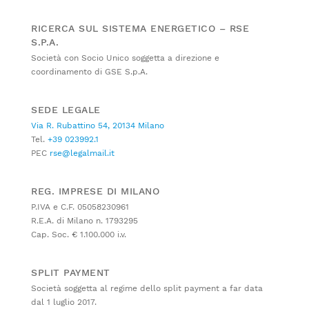
RICERCA SUL SISTEMA ENERGETICO – RSE
S.P.A.
Società con Socio Unico soggetta a direzione e
coordinamento di GSE S.p.A.
SEDE LEGALE
Via R. Rubattino 54, 20134 Milano
Tel.
+39 023992.1
PEC
rse@legalmail.it
REG. IMPRESE DI MILANO
P.IVA e C.F. 05058230961
R.E.A. di Milano n. 1793295
Cap. Soc. € 1.100.000 i.v.
SPLIT PAYMENT
Società soggetta al regime dello split payment a far data
dal 1 luglio 2017.