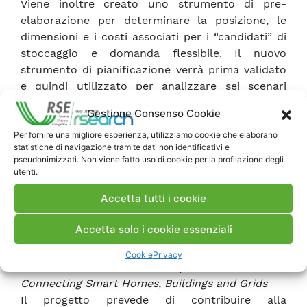
Viene inoltre creato uno strumento di pre-
elaborazione per determinare la posizione, le
dimensioni e i costi associati per i “candidati” di
stoccaggio e domanda flessibile. Il nuovo
strumento di pianificazione verrà prima validato
e quindi utilizzato per analizzare sei scenari
regionali dettagliati al 2030-2040-2050 al fine di
Gestione Consenso Cookie
valutare il potenziale ruolo di stoccaggio e
risorse flessibili.
Per fornire una migliore esperienza, utilizziamo cookie che elaborano
statistiche di navigazione tramite dati non identificativi e
Gli scenari paneuropei saranno preliminarmente
pseudonimizzati. Non viene fatto uso di cookie per la profilazione degli
elaborati al fine di fornire condizioni di frontiera
utenti.
per i casi regionali. Si trarranno conclusioni
Accetta tutti i cookie
normative per analizzare se le autorità di
regolamentazione possano promuovere
Accetta solo i cookie essenziali
opportune procedure di incentivazione qualora si
dimostrino vantaggi consistenti.
Cookie
Privacy
INTERCONNECT
–
Interoperable Solutions
Connecting Smart Homes, Buildings and Grids
Il progetto prevede di contribuire alla