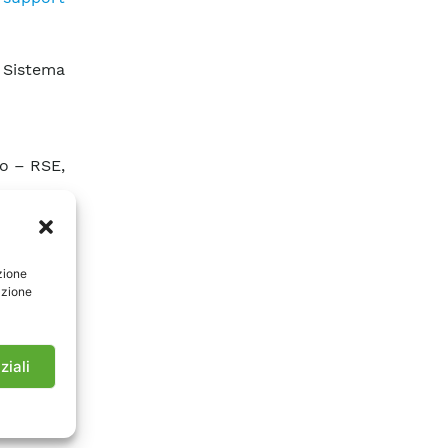
 Sistema
o – RSE,
Services:
zione
 Ricerca
azione
ption in
ziali
o – RSE,