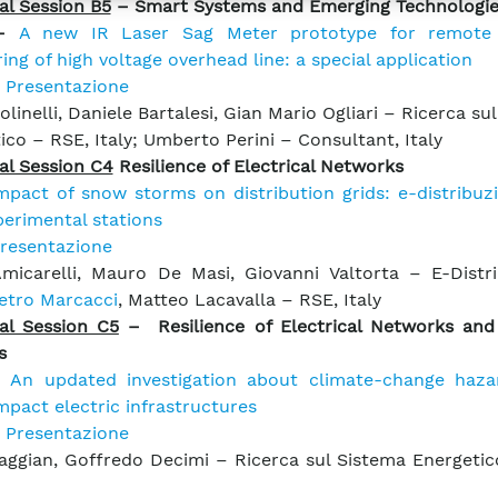
al Session B5
– Smart Systems and Emerging Technologie
 –
A new IR Laser Sag Meter prototype for remote 
ing of high voltage overhead line: a special application
Presentazione
linelli, Daniele Bartalesi, Gian Mario Ogliari – Ricerca su
ico – RSE, Italy; Umberto Perini – Consultant, Italy
al Session C4
Resilience of Electrical Networks
mpact of snow storms on distribution grids: e-distribuz
erimental stations
resentazione
Amicarelli, Mauro De Masi, Giovanni Valtorta – E-Distri
etro Marcacci
, Matteo Lacavalla – RSE, Italy
al Session C5
– Resilience of Electrical Networks and
s
–
An updated investigation about climate-change haza
mpact electric infrastructures
Presentazione
aggian, Goffredo Decimi – Ricerca sul Sistema Energetic