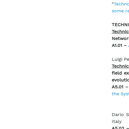
“
Techno
some re
TECHN
Technic
Networ
A1.01 –
Luigi P
Technic
field e
evoluti
A5.01 
the Sy
Dario S
Italy
A5.02 