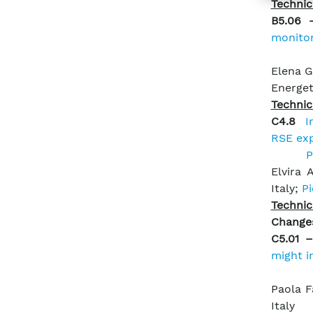
Technic
B5.06
monitor
Elena Go
Energet
Technic
C4.8
I
RSE exp
P
Elvira 
Italy;
Pi
Technic
Change
C5.01 
might i
Paola F
Italy