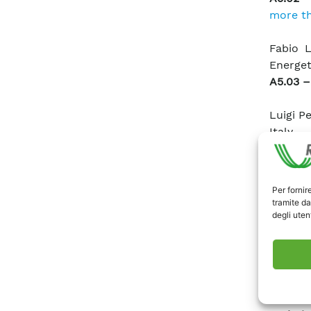
more th
Fabio 
Energet
A5.03 
Luigi P
Italy
A5.04
Possible
Per fornir
Silvia 
tramite da
sul Sis
degli utent
A5.06 
the Ita
Claudio
Italy