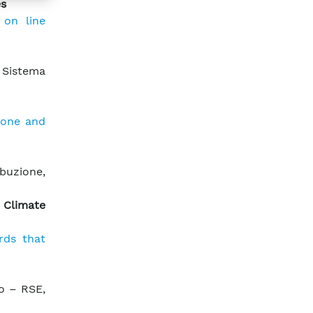
s
on line
l Sistema
ione and
buzione,
 Climate
rds that
o – RSE,