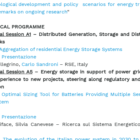
logical development and policy scenarios for energy tra
marks on ongoing research
“
ICAL PROGRAMME
al Session A1
– Distributed Generation, Storage and Dist
ks
Aggregation of residential Energy Storage Systems
Presentazione
ellegrino,
Carlo Sandroni
– RSE, Italy
al Session A5
– Energy storage in support of power gri
xperience to new projects, steering along regulatory an
on
–
Optimal Sizing Tool for Batteries Providing Multiple Se
stem
Presentazione
iface, Silvia Canevese – Ricerca sul Sistema Energetic
–
The evolution of the Italian power system in 2030 to