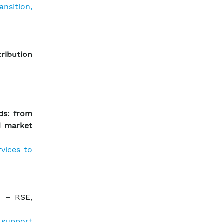
nsition,
ribution
ds: from
d market
rvices to
o – RSE,
 support