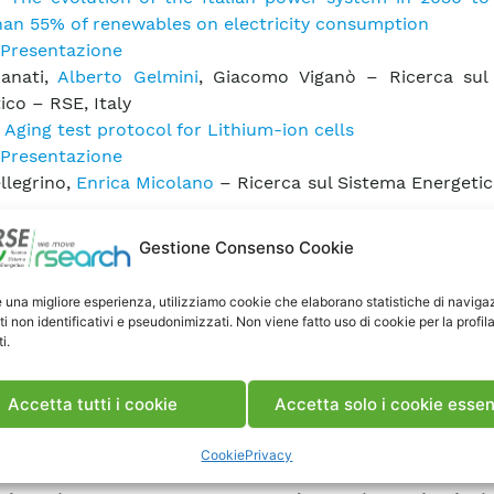
an 55% of renewables on electricity consumption
Presentazione
Lanati,
Alberto Gelmini
, Giacomo Viganò – Ricerca sul
ico – RSE, Italy
–
Aging test protocol for Lithium-ion cells
Presentazione
ellegrino,
Enrica Micolano
– Ricerca sul Sistema Energetic
 –
EV Flexibility Supply via Participation in Balancing 
Gestione Consenso Cookie
 Profitability for Italian End Users
Presentazione
e una migliore esperienza, utilizziamo cookie che elaborano statistiche di naviga
Canevese,
Diego Cirio
, Massimo Gallanti, Antonio Gatti –
ti non identificativi e pseudonimizzati. Non viene fatto uso di cookie per la profil
tema Energetico – RSE, Italy
i.
–
Preliminary Economic Assessment for Electric Buses Ado
lian Framework
Accetta tutti i cookie
Accetta solo i cookie essen
Presentazione
 Carlini,
Diana Moneta
– Ricerca sul Sistema Energetic
Cookie
Privacy