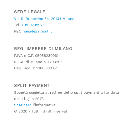
SEDE LEGALE
Via R. Rubattino 54, 20134 Milano
Tel.
+39 023992.1
PEC
rse@legalmail.it
REG. IMPRESE DI MILANO
P.IVA e C.F. 05058230961
R.E.A. di Milano n. 1793295
Cap. Soc. € 1.100.000 i.v.
SPLIT PAYMENT
Società soggetta al regime dello split payment a far data
dal 1 luglio 2017.
Scaricare
l’informativa
© 2020 - Tutti i diritti riservati