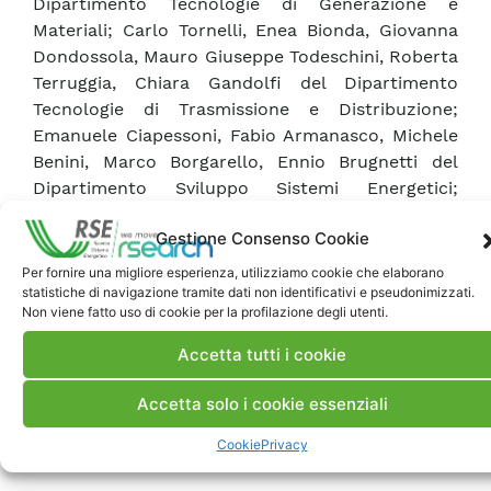
Dipartimento Tecnologie di Generazione e
Materiali; Carlo Tornelli, Enea Bionda, Giovanna
Dondossola, Mauro Giuseppe Todeschini, Roberta
Terruggia, Chiara Gandolfi del Dipartimento
Tecnologie di Trasmissione e Distribuzione;
Emanuele Ciapessoni, Fabio Armanasco, Michele
Benini, Marco Borgarello, Ennio Brugnetti del
Dipartimento Sviluppo Sistemi Energetici;
Claudio Cherbaucich e Fiorella Grasso della
Gestione Consenso Cookie
Funzione Sviluppo, Comunicazione e
Valorizzazione.
Per fornire una migliore esperienza, utilizziamo cookie che elaborano
statistiche di navigazione tramite dati non identificativi e pseudonimizzati.
Non viene fatto uso di cookie per la profilazione degli utenti.
Accetta tutti i cookie
Accetta solo i cookie essenziali
Cookie
Privacy