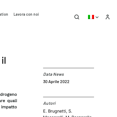
ation
Lavora con noi
il
Data News
30 Aprile 2022
 idrogeno
are quali
Autori​
 impatto
E. Brugnetti, S.