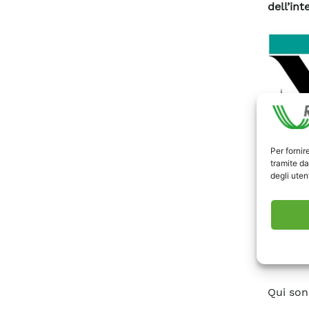
dell’int
Per fornir
tramite da
degli utent
Pubblic
Qui son