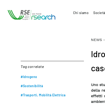
Chi siamo
Società
NEWS -
Idro
cas
Tag correlate
#Idrogeno
Uno stu
#Sostenibilità
della r
#Trasporti, Mobilità Elettrica
effetti
ambient