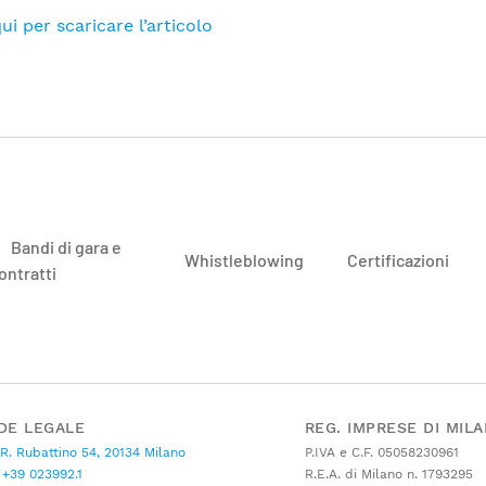
ui per scaricare l’articolo
Bandi di gara e
Whistleblowing
Certificazioni
ontratti
DE LEGALE
REG. IMPRESE DI MIL
 R. Rubattino 54, 20134 Milano
P.IVA e C.F. 05058230961
+39 023992.1
R.E.A. di Milano n. 1793295