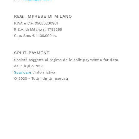
REG. IMPRESE DI MILANO
P.IVA e C.F. 05058230961
R.E.A. di Milano n. 1793295
Cap. Soc. € 1.100.000 i.v.
SPLIT PAYMENT
Società soggetta al regime dello split payment a far data
dal 1 luglio 2017.
Scaricare
l’informativa
© 2020 - Tutti i diritti riservati