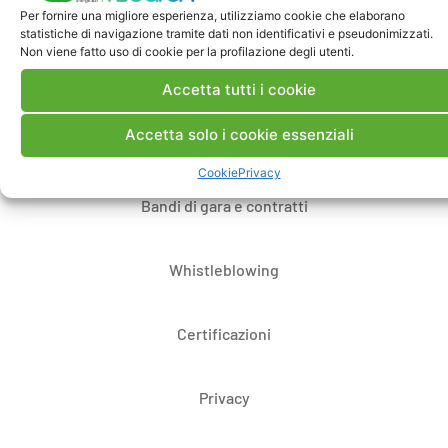
Contatti
Per fornire una migliore esperienza, utilizziamo cookie che elaborano
statistiche di navigazione tramite dati non identificativi e pseudonimizzati.
Non viene fatto uso di cookie per la profilazione degli utenti.
Note Legali
Accetta tutti i cookie
Accetta solo i cookie essenziali
Dove siamo
Cookie
Privacy
Bandi di gara e contratti
Whistleblowing
Certificazioni
Privacy