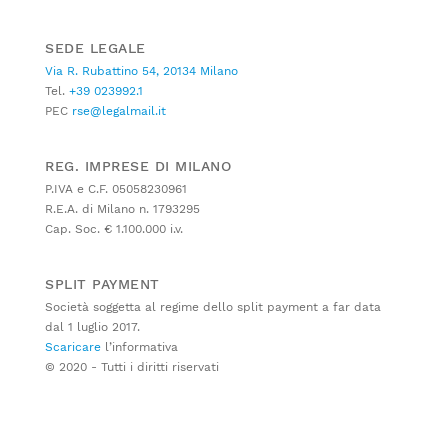
SEDE LEGALE
Via R. Rubattino 54, 20134 Milano
Tel.
+39 023992.1
PEC
rse@legalmail.it
REG. IMPRESE DI MILANO
P.IVA e C.F. 05058230961
R.E.A. di Milano n. 1793295
Cap. Soc. € 1.100.000 i.v.
SPLIT PAYMENT
Società soggetta al regime dello split payment a far data
dal 1 luglio 2017.
Scaricare
l’informativa
© 2020 - Tutti i diritti riservati