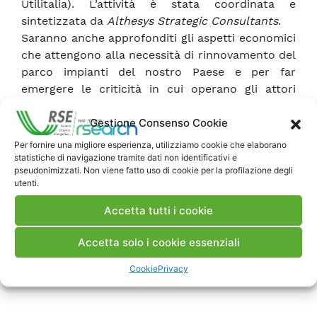
Utilitalia). L’attività è stata coordinata e
sintetizzata da
Althesys Strategic Consultants
.
Saranno anche approfonditi gli aspetti economici
che attengono alla necessità di rinnovamento del
parco impianti del nostro Paese e per far
emergere le criticità in cui operano gli attori
coinvolti nel processo: incertezza del quadro
Gestione Consenso Cookie
normativo nazionale ed europeo in materia di
canoni e concessioni, perdita di producibilità per
Per fornire una migliore esperienza, utilizziamo cookie che elaborano
la maggiore competizione sull’impiego della
statistiche di navigazione tramite dati non identificativi e
pseudonimizzati. Non viene fatto uso di cookie per la profilazione degli
risorsa idrica, gestione dei sedimenti che si
utenti.
accumulano nei bacini, applicazione del Deflusso
Ecologico.
Accetta tutti i cookie
Programma
Accetta solo i cookie essenziali
Cookie
Privacy