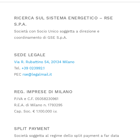
RICERCA SUL SISTEMA ENERGETICO – RSE
S.P.A.
Società con Socio Unico soggetta a direzione e
coordinamento di GSE S.p.A.
SEDE LEGALE
Via R. Rubattino 54, 20134 Milano
Tel.
+39 023992.1
PEC
rse@legalmail.it
REG. IMPRESE DI MILANO
P.IVA e C.F. 05058230961
R.E.A. di Milano n. 1793295
Cap. Soc. € 1.100.000 i.v.
SPLIT PAYMENT
Società soggetta al regime dello split payment a far data