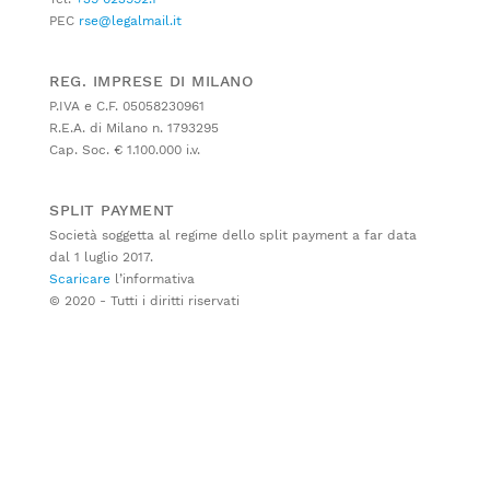
PEC
rse@legalmail.it
REG. IMPRESE DI MILANO
P.IVA e C.F. 05058230961
R.E.A. di Milano n. 1793295
Cap. Soc. € 1.100.000 i.v.
SPLIT PAYMENT
Società soggetta al regime dello split payment a far data
dal 1 luglio 2017.
Scaricare
l’informativa
© 2020 - Tutti i diritti riservati