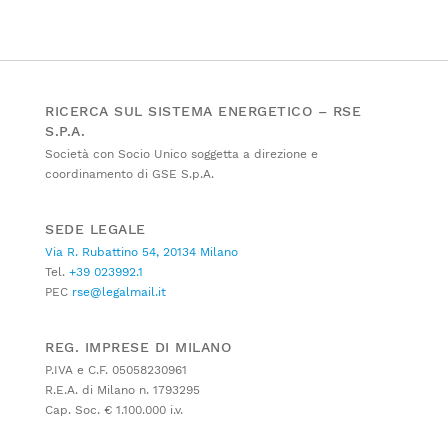
RICERCA SUL SISTEMA ENERGETICO – RSE
S.P.A.
Società con Socio Unico soggetta a direzione e
coordinamento di GSE S.p.A.
SEDE LEGALE
Via R. Rubattino 54, 20134 Milano
Tel.
+39 023992.1
PEC
rse@legalmail.it
REG. IMPRESE DI MILANO
P.IVA e C.F. 05058230961
R.E.A. di Milano n. 1793295
Cap. Soc. € 1.100.000 i.v.