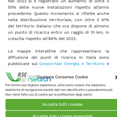
Nel 2023 si è registrato un aumento di oltre il
55% delle nuove installazioni rispetto all’anno
precedente. Questo incremento si riflette anche
nella distribuzione territoriale, con oltre il 91%
del territorio italiano che ora dispone di almeno
un punto di ricarica entro un raggio di 10 km, in
crescita rispetto all’86% del 2022.
Le mappe interattive che rappresentano la
diffusione dei punti di ricarica in Italia sono
pubblicate sul
Geoportale Energia e Territorio
e
sono consultabili
qui
.
Gestione Consenso Cookie
Questi dati testimoniano il rapido avanzamento
Per fornire una migliore esperienza, utilizziamo cookie che elaborano
dell’infrastruttura di ricarica nel Paese,
statistiche di navigazione tramite dati non identificativi e pseudonimizzati.
Non viene fatto uso di cookie per la profilazione degli utenti.
rappresentando un passo importante verso una
mobilità più sostenibile e accessibile per tutti.
Accetta tutti i cookie
Accetta solo i cookie essenziali