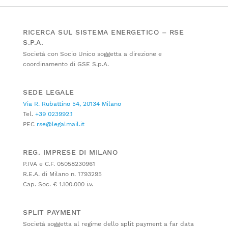
RICERCA SUL SISTEMA ENERGETICO – RSE
S.P.A.
Società con Socio Unico soggetta a direzione e
coordinamento di GSE S.p.A.
SEDE LEGALE
Via R. Rubattino 54, 20134 Milano
Tel.
+39 023992.1
PEC
rse@legalmail.it
REG. IMPRESE DI MILANO
P.IVA e C.F. 05058230961
R.E.A. di Milano n. 1793295
Cap. Soc. € 1.100.000 i.v.
SPLIT PAYMENT
Società soggetta al regime dello split payment a far data