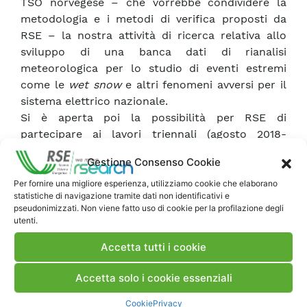
TSO norvegese – che vorrebbe condividere la
metodologia e i metodi di verifica proposti da
RSE – la nostra attività di ricerca relativa allo
sviluppo di una banca dati di rianalisi
meteorologica per lo studio di eventi estremi
come le
wet snow
e altri fenomeni avversi per il
sistema elettrico nazionale.
Si è aperta poi la possibilità per RSE di
partecipare ai lavori triennali (agosto 2018-
dicembre 2021) del
working group
Cigrè B 2.69.
Gestione Consenso Cookie
Obiettivo: lo studio, la sintesi e l’applicabilità dei
Coatings
per la
Power Network Equipment
. A
Per fornire una migliore esperienza, utilizziamo cookie che elaborano
statistiche di navigazione tramite dati non identificativi e
livello europeo sta anche nascendo un gruppo di
pseudonimizzati. Non viene fatto uso di cookie per la profilazione degli
lavoro per lo sviluppo e la caratterizzazione di
utenti.
rivestimenti anti-ghiaccio a cui potrebbe
Accetta tutti i cookie
prendere parte RSE.
I numerosi riscontri raccolti da RSE (tra i quali
Accetta solo i cookie essenziali
spicca l’
Excellent Paper
conferito a Matteo
Lacavalla per una delle tre migliori memorie, su
Cookie
Privacy