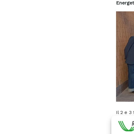
Energet
Il 2 e 3
kick‑o
progra
energet