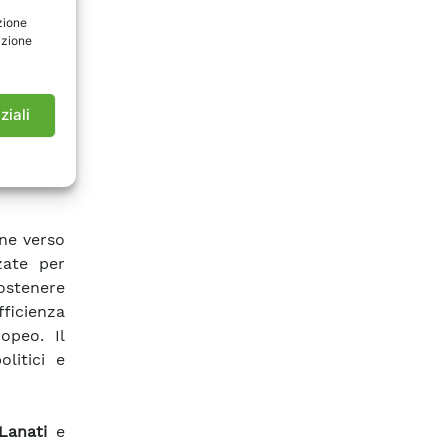
zione
azione
 Sistemi
ad altre
ziali
riale già
rossimo
a rete di
ne verso
zate per
sostenere
ficienza
opeo. Il
litici e
Lanati
e