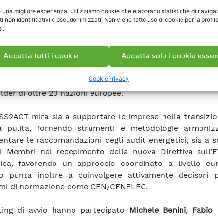
e una migliore esperienza, utilizziamo cookie che elaborano statistiche di naviga
ti non identificativi e pseudonimizzati. Non viene fatto uso di cookie per la profil
i.
nato da
Simone Maggiore
del Dipartimento SSE – Sviluppo
ici di RSE, il progetto durerà tre anni e si collega 
Accetta tutti i cookie
Accetta solo i cookie essen
ive europee sull’efficienza energetica nel settore indust
e da SSE, tra cui EU-MERCI, AUDIT2MEASURE e il p
Cookie
Privacy
CARB. Il consorzio coinvolge partner di nove Paesi e un
lder di oltre 20 nazioni europee.
S2ACT mira sia a supportare le imprese nella transizio
gia pulita, fornendo strumenti e metodologie armoniz
ntare le raccomandazioni degli audit energetici, sia a 
ti Membri nel recepimento della nuova Direttiva sull’Ef
ica, favorendo un approccio coordinato a livello eur
o punta inoltre a coinvolgere attivamente decisori po
smi di normazione come CEN/CENELEC.
ting di avvio hanno partecipato
Michele Benini
,
Fabio 