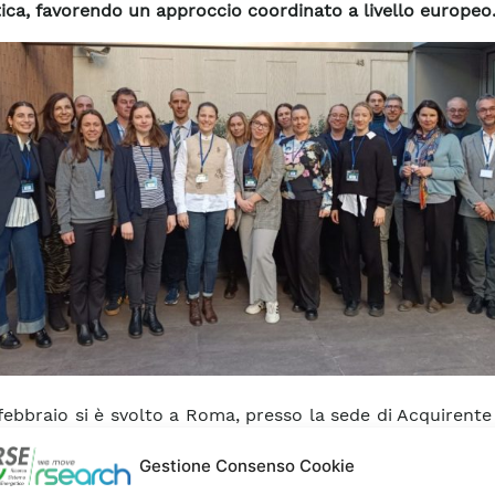
ica, favorendo un approccio coordinato a livello europeo
 febbraio si è svolto a Roma, presso la sede di Acquirente 
ff meeting del progetto europeo BUSINESS2ACT, finanz
Gestione Consenso Cookie
mma LIFE-2024-CET-BUSINESS a supporto della tran
ica delle imprese.