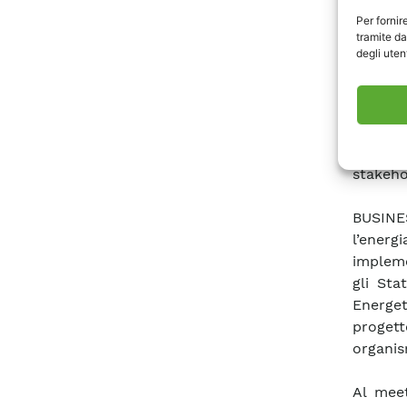
Per fornir
tramite da
degli utent
Coordi
Energet
iniziat
guidat
METALDE
stakeho
BUSINES
l’ener
impleme
gli Sta
Energet
progett
organi
Al mee