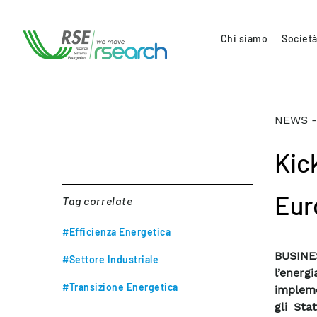
Chi siamo
Società
NEWS -
Kic
Eur
Tag correlate
#Efficienza Energetica
BUSINES
#Settore Industriale
l’ener
#Transizione Energetica
impleme
gli Sta