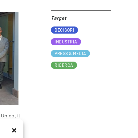
.
Target​
DECISORI
INDUSTRIA
PRESS & MEDIA
RICERCA
Unico, il
iato dal
sizione