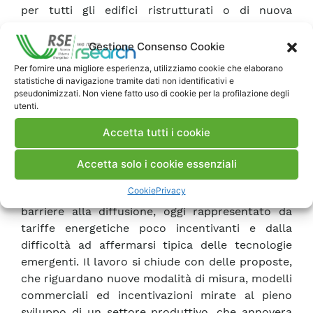
per tutti gli edifici ristrutturati o di nuova
costruzione diventerà cogente il requisito di
energia quasi zero. Il tema delle pompe di calore
Gestione Consenso Cookie
è affrontato da vari punti di vista: aspetti
Per fornire una migliore esperienza, utilizziamo cookie che elaborano
tecnologici, impiantistici, prestazionali ed
statistiche di navigazione tramite dati non identificativi e
economici nella prospettiva del consumatore di
pseudonimizzati. Non viene fatto uso di cookie per la profilazione degli
utenti.
energia che sostiene direttamente i costi di
impianto e di esercizio della climatizzazione.
Accetta tutti i cookie
Sono presentati gli effetti, in un approccio di
scenario energetico integrato, riguardo alla
Accetta solo i cookie essenziali
diffusione di pompe di calore su larga scala ed è
Cookie
Privacy
affrontato il problema del superamento delle
barriere alla diffusione, oggi rappresentato da
tariffe energetiche poco incentivanti e dalla
difficoltà ad affermarsi tipica delle tecnologie
emergenti. Il lavoro si chiude con delle proposte,
che riguardano nuove modalità di misura, modelli
commerciali ed incentivazioni mirate al pieno
sviluppo di un settore produttivo, che annovera