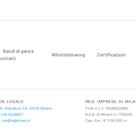
Bandi di gara e
Whistleblowing
Certificazioni
ontratti
DE LEGALE
REG. IMPRESE DI MIL
 R. Rubattino 54, 20134 Milano
P.IVA e C.F. 05058230961
+39 023992.1
R.E.A. di Milano n. 1793295
C
rse@legalmail.it
Cap. Soc. € 1.100.000 i.v.