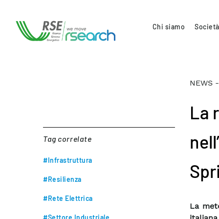
Chi siamo
Società
NEWS -
La 
nell
Tag correlate
#Infrastruttura
Spr
#Resilienza
#Rete Elettrica
La meto
#Settore Industriale
italian