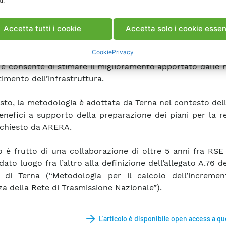
i.
s in the Italian power system” che illustra la met
pata congiuntamente da RSE e Terna per la valuta
Accetta tutti i cookie
Accetta solo i cookie essen
za del sistema elettrico.
Cookie
Privacy
dologia considera diverse minacce naturali rilevanti pe
a e consente di stimare il miglioramento apportato dalle 
timento dell’infrastruttura.
sto, la metodologia è adottata da Terna nel contesto dell
enefici a supporto della preparazione dei piani per la re
chiesto da ARERA.
ro è frutto di una collaborazione di oltre 5 anni fra RSE
ato luogo fra l’altro alla definizione dell’allegato A.76 d
 di Terna (“Metodologia per il calcolo dell’incremen
nza della Rete di Trasmissione Nazionale”).
L’articolo è disponibile open access a qu