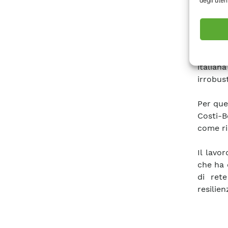
degli utent
threat
svilup
resilien
La meto
italian
irrobus
Per que
Costi-B
come ri
Il lavo
che ha d
di rete
resilie