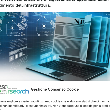
timento dell’infrastruttura.
Gestione Consenso Cookie
 pubblicato sulla rivista di Springer “Environment Sys
ns” l’articolo dal titolo “An innovative methodology for r
e una migliore esperienza, utilizziamo cookie che elaborano statistiche di naviga
ti non identificativi e pseudonimizzati. Non viene fatto uso di cookie per la profil
nce assessment to prioritize grid interventions against