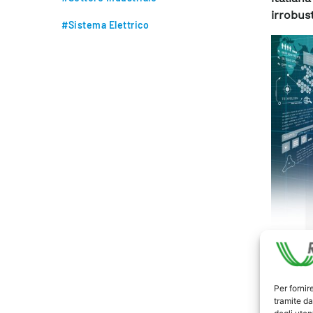
irrobus
#Sistema Elettrico
È stato
Decisio
Per fornir
tramite da
resilie