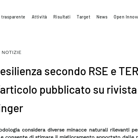
 trasparente
Attività
Risultati
Target
News
Open Innov
 NOTIZIE
resilienza secondo RSE e TE
’articolo pubblicato su rivista
inger
dologia considera diverse minacce naturali rilevanti pe
a e consente di stimare il miglioramento apportato dalle 