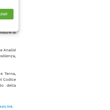
odologia
zione di
ziali
r la rete
misure di
e Analisi
silienza,
 e Terna,
el Codice
to della
esto link.