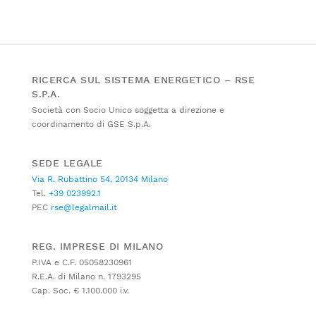
RICERCA SUL SISTEMA ENERGETICO – RSE
S.P.A.
Società con Socio Unico soggetta a direzione e
coordinamento di GSE S.p.A.
SEDE LEGALE
Via R. Rubattino 54, 20134 Milano
Tel.
+39 023992.1
PEC
rse@legalmail.it
REG. IMPRESE DI MILANO
P.IVA e C.F. 05058230961
R.E.A. di Milano n. 1793295
Cap. Soc. € 1.100.000 i.v.