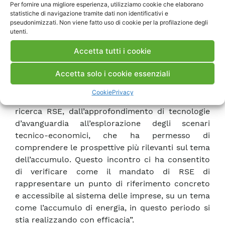
campo per agevolare un sistema di impresa
Per fornire una migliore esperienza, utilizziamo cookie che elaborano
statistiche di navigazione tramite dati non identificativi e
spesso ricco di progetti innovativi, ma carente di
pseudonimizzati. Non viene fatto uso di cookie per la profilazione degli
supporto scientifico e istituzionale, e che deve
utenti.
operare nell’arena della competizione
Accetta tutti i cookie
internazionale.
“Il riconoscimento espresso delle imprese di ANIE
Accetta solo i cookie essenziali
– spiega Luigi Mazzocchi – sui contenuti della
giornata è per noi molto importante. Abbiamo
Cookie
Privacy
presentato una selezione dei risultati della
ricerca RSE, dall’approfondimento di tecnologie
d’avanguardia all’esplorazione degli scenari
tecnico-economici, che ha permesso di
comprendere le prospettive più rilevanti sul tema
dell’accumulo. Questo incontro ci ha consentito
di verificare come il mandato di RSE di
rappresentare un punto di riferimento concreto
e accessibile al sistema delle imprese, su un tema
come l’accumulo di energia, in questo periodo si
stia realizzando con efficacia”.