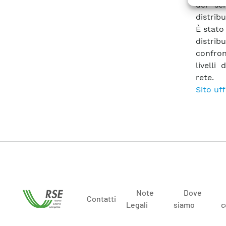
dei se
distrib
È stato
distrib
confron
livelli
rete.
Sito uf
Note
Dove
Contatti
Legali
siamo
c