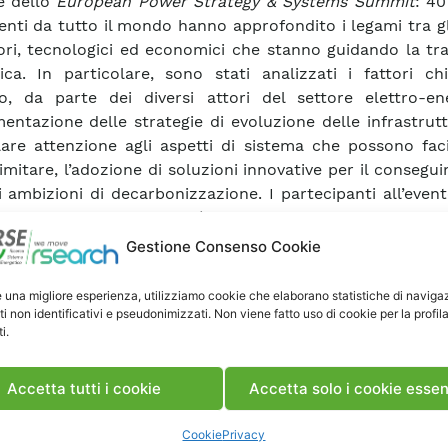
e dello
European Power Strategy & Systems Summit
: 40
enti da tutto il mondo hanno approfondito i legami tra gl
ori, tecnologici ed economici che stanno guidando la tr
ica. In particolare, sono stati analizzati i fattori ch
no, da parte dei diversi attori del settore elettro-ene
mentazione delle strategie di evoluzione delle infrastrut
lare attenzione agli aspetti di sistema che possono faci
limitare, l’adozione di soluzioni innovative per il consegu
vi ambizioni di decarbonizzazione. I partecipanti all’eve
l’esperienza delle autorità di settore, utility, e aziende pr
gia.
Gestione Consenso Cookie
la sola società unicamente dedicata alla ricerca che
a a partecipare come relatore e nell’
Advisory Board
che s
e una migliore esperienza, utilizziamo cookie che elaborano statistiche di naviga
menti dell’evento, dopo la positiva esperienza degli scorsi
ti non identificativi e pseudonimizzati. Non viene fatto uso di cookie per la profil
i.
ropean Power Strategy & Systems Summit
la presenta
Moneta si è focalizzata sulla partecipazione delle
ite ai servizi ancillari. Partendo dai dati storici di evolu
Accetta tutti i cookie
Accetta solo i cookie essen
trico italiano, il contributo ha ripreso i primi risultati del
et
, coordinato da RSE, sugli schemi di partecipazione a
Cookie
Privacy