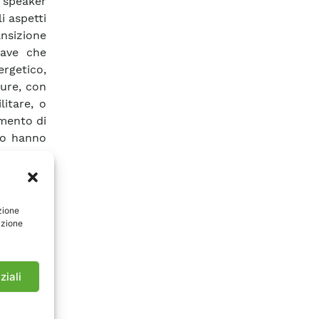
 speaker
i aspetti
ansizione
iave che
rgetico,
ture, con
litare, o
imento di
nto hanno
ovider di
 è stata
eleziona
zione
 anni.
azione
zione di
 risorse
zione del
ziali
 progetto
l mercato