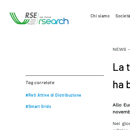
Chi siamo
Società
NEWS -
La 
ha b
Tag correlate
#Reti Attive di Distribuzione
Allo Eu
#Smart Grids
novembr
Nei gio