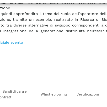
rvizi ancillari da parte delle risorse connesse alle
uzione.
 quindi approfondito il tema del ruolo dell’operatore dell
uzione, tramite un esempio, realizzato in Ricerca di Si
to tra diverse alternative di sviluppo corrispondenti a d
 di integrazione della generazione distribuita nell’eserci
ficiale evento
Bandi di gara e
Whistleblowing
Certificazioni
ontratti