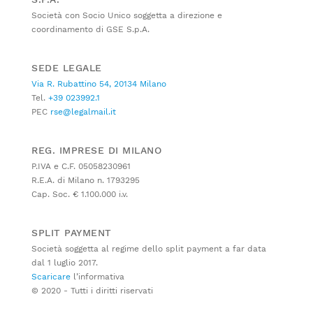
Società con Socio Unico soggetta a direzione e
coordinamento di GSE S.p.A.
SEDE LEGALE
Via R. Rubattino 54, 20134 Milano
Tel.
+39 023992.1
PEC
rse@legalmail.it
REG. IMPRESE DI MILANO
P.IVA e C.F. 05058230961
R.E.A. di Milano n. 1793295
Cap. Soc. € 1.100.000 i.v.
SPLIT PAYMENT
Società soggetta al regime dello split payment a far data
dal 1 luglio 2017.
Scaricare
l’informativa
© 2020 - Tutti i diritti riservati