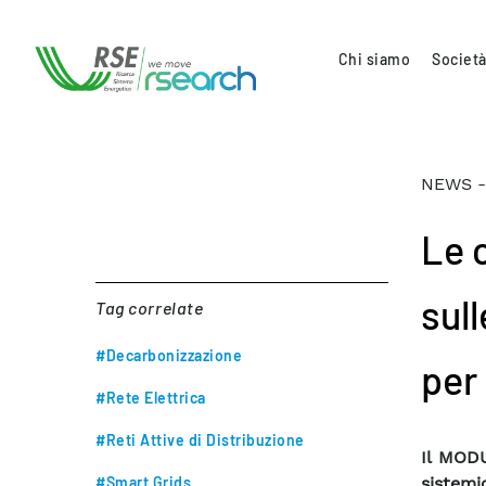
Chi siamo
Società
NEWS -
Le 
sull
Tag correlate
#Decarbonizzazione
per 
#Rete Elettrica
#Reti Attive di Distribuzione
Il MODU
#Smart Grids
sistem