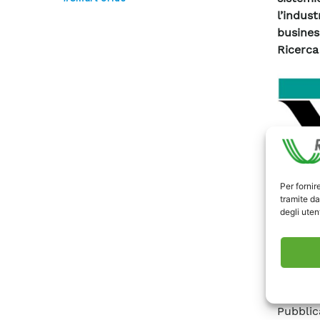
l’indus
busines
Ricerca
Per fornir
tramite da
degli utent
Pubblic