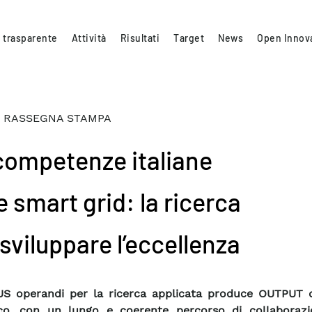
 trasparente
Attività
Risultati
Target
News
Open Innov
 RASSEGNA STAMPA
competenze italiane
e smart grid: la ricerca
sviluppare l’eccellenza
S operandi per la ricerca applicata produce OUTPUT d
ico, con un lungo e coerente percorso di collaboraz