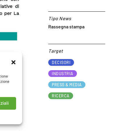
iative di
do per La
Tipo News
Rassegna stampa
Target​
DECISORI
INDUSTRIA
zione
azione
PRESS & MEDIA
RICERCA
ziali