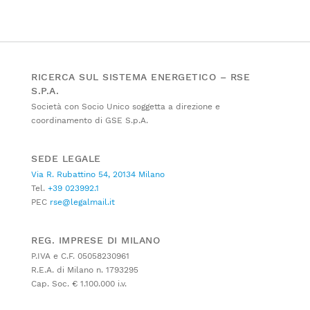
RICERCA SUL SISTEMA ENERGETICO – RSE
S.P.A.
Società con Socio Unico soggetta a direzione e
coordinamento di GSE S.p.A.
SEDE LEGALE
Via R. Rubattino 54, 20134 Milano
Tel.
+39 023992.1
PEC
rse@legalmail.it
REG. IMPRESE DI MILANO
P.IVA e C.F. 05058230961
R.E.A. di Milano n. 1793295
Cap. Soc. € 1.100.000 i.v.