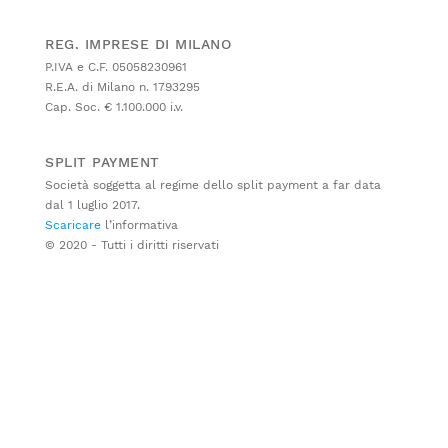
REG. IMPRESE DI MILANO
P.IVA e C.F. 05058230961
R.E.A. di Milano n. 1793295
Cap. Soc. € 1.100.000 i.v.
SPLIT PAYMENT
Società soggetta al regime dello split payment a far data
dal 1 luglio 2017.
Scaricare
l’informativa
© 2020 - Tutti i diritti riservati