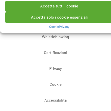
Dove siamo
Accetta tutti i cookie
Accetta solo i cookie essenziali
Bandi di gara e contratti
Cookie
Privacy
Whistleblowing
Certificazioni
Privacy
Cookie
Accessibilità