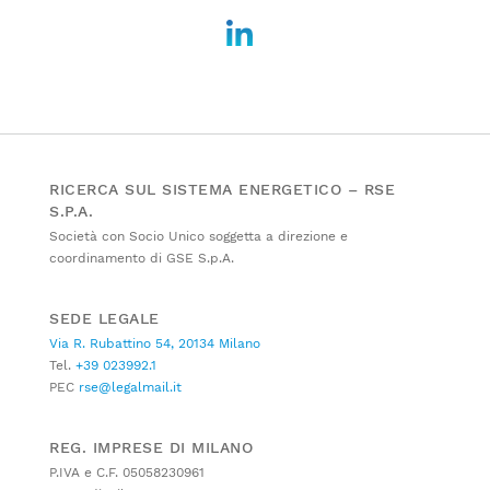
RICERCA SUL SISTEMA ENERGETICO – RSE
S.P.A.
Società con Socio Unico soggetta a direzione e
coordinamento di GSE S.p.A.
SEDE LEGALE
Via R. Rubattino 54, 20134 Milano
Tel.
+39 023992.1
PEC
rse@legalmail.it
REG. IMPRESE DI MILANO
P.IVA e C.F. 05058230961