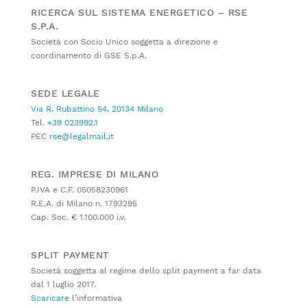
RICERCA SUL SISTEMA ENERGETICO – RSE
S.P.A.
Società con Socio Unico soggetta a direzione e
coordinamento di GSE S.p.A.
SEDE LEGALE
Via R. Rubattino 54, 20134 Milano
Tel.
+39 023992.1
PEC
rse@legalmail.it
REG. IMPRESE DI MILANO
P.IVA e C.F. 05058230961
R.E.A. di Milano n. 1793295
Cap. Soc. € 1.100.000 i.v.
SPLIT PAYMENT
Società soggetta al regime dello split payment a far data
dal 1 luglio 2017.
Scaricare
l’informativa