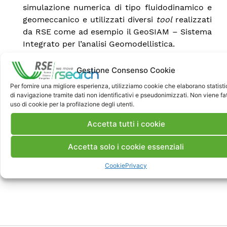
simulazione numerica di tipo fluidodinamico e
geomeccanico e utilizzati diversi
tool
realizzati
da RSE come ad esempio il GeoSIAM – Sistema
Integrato per l’analisi Geomodellistica.
I siti sui quali effettuare i test saranno scelti
Gestione Consenso Cookie
nell’ampia area offshore del mare Adriatico che
Per fornire una migliore esperienza, utilizziamo cookie che elaborano statist
va da Ancona fino al promontorio del Gargano,
di navigazione tramite dati non identificativi e pseudonimizzati. Non viene fa
dove ci sono diversi serbatoi a idrocarburi in fase
uso di cookie per la profilazione degli utenti.
di produzione e anche diversi impianti.
Accetta tutti i cookie
La presentazione è consultabile sul sito del
Accetta solo i cookie essenziali
Ministero dello Sviluppo Economico:
http://unmig.mise.gov.it/unmig/agenda/dettaglionotiz
Cookie
Privacy
id=285