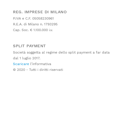
REG. IMPRESE DI MILANO
P.IVA e C.F. 05058230961
R.E.A. di Milano n. 1793295
Cap. Soc. € 1.100.000 i.v.
SPLIT PAYMENT
Società soggetta al regime dello split payment a far data
dal 1 luglio 2017.
Scaricare
l’informativa
© 2020 - Tutti i diritti riservati