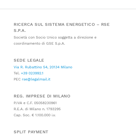
RICERCA SUL SISTEMA ENERGETICO – RSE
S.P.A.
Società con Socio Unico soggetta a direzione e
coordinamento di GSE S.p.A.
SEDE LEGALE
Via R. Rubattino 54, 20134 Milano
Tel.
+39 023992.1
PEC
rse@legalmail.it
REG. IMPRESE DI MILANO
P.IVA e C.F. 05058230961
R.E.A. di Milano n. 1793295
Cap. Soc. € 1.100.000 i.v.
SPLIT PAYMENT