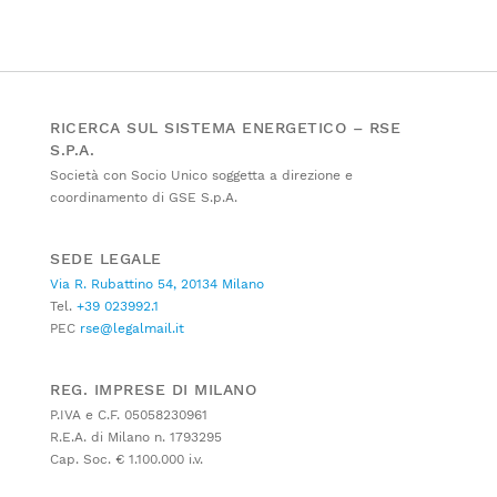
RICERCA SUL SISTEMA ENERGETICO – RSE
S.P.A.
Società con Socio Unico soggetta a direzione e
coordinamento di GSE S.p.A.
SEDE LEGALE
Via R. Rubattino 54, 20134 Milano
Tel.
+39 023992.1
PEC
rse@legalmail.it
REG. IMPRESE DI MILANO
P.IVA e C.F. 05058230961
R.E.A. di Milano n. 1793295
Cap. Soc. € 1.100.000 i.v.