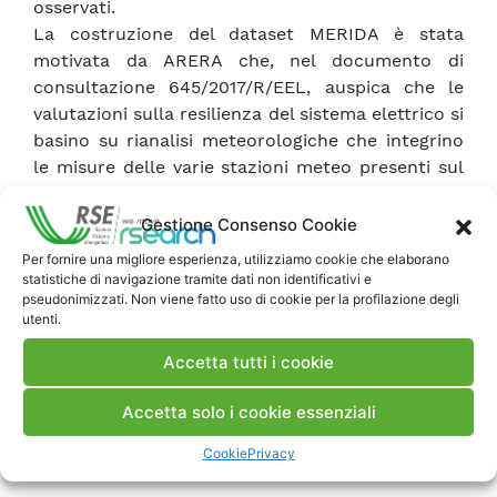
osservati.
La costruzione del dataset MERIDA è stata
motivata da ARERA che, nel documento di
consultazione 645/2017/R/EEL, auspica che le
valutazioni sulla resilienza del sistema elettrico si
basino su rianalisi meteorologiche che integrino
le misure delle varie stazioni meteo presenti sul
territorio nazionale. La disponibilità di un tale
dataset consente infatti agli operatori di ricavare
Gestione Consenso Cookie
tutte le informazioni necessarie per adottare le
Per fornire una migliore esperienza, utilizziamo cookie che elaborano
opportune soluzioni volte sia all’irrobustimento
statistiche di navigazione tramite dati non identificativi e
delle reti, sia alla predisposizione delle misure
pseudonimizzati. Non viene fatto uso di cookie per la profilazione degli
utenti.
necessarie al ripristino del servizio di fornitura
dell’energia nelle zone soggette a fenomeni
Accetta tutti i cookie
rilevanti e ad alto impatto sul sistema elettrico.
Accetta solo i cookie essenziali
Cookie
Privacy