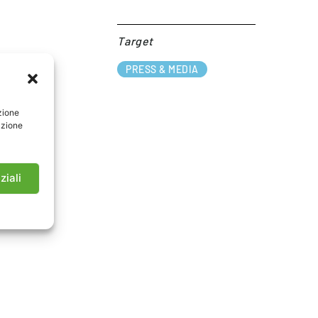
Target​
PRESS & MEDIA
zione
azione
ziali