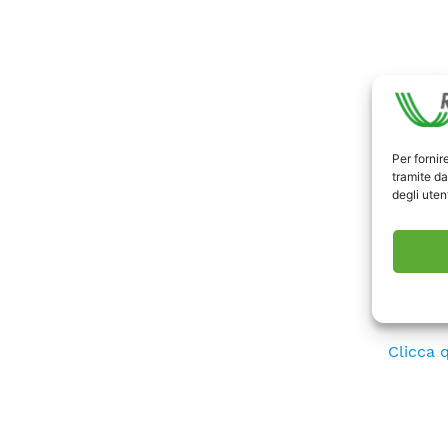
Per fornir
tramite da
degli utent
La Repu
Clicca q