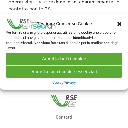
operatività. La Direzione è in costantemente in
contatto con le RSU.
In stretto collegamento con la capogruppo GSE
e con il Ministero dello sviluppo economico,
Gestione Consenso Cookie
dirigenti e personale del nostro Organismo di
Per fornire una migliore esperienza, utilizziamo cookie che elaborano
Ricerca sono impegnati a superare l’attuale
statistiche di navigazione tramite dati non identificativi e
momento di emergenza, continuando per quanto
pseudonimizzati. Non viene fatto uso di cookie per la profilazione degli
utenti.
possibile nel servizio al Paese sui temi
dell’energia.
Accetta tutti i cookie
Accetta solo i cookie essenziali
Cookie
Privacy
Contatti