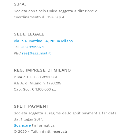
S.P.A.
Società con Socio Unico soggetta a direzione e
coordinamento di GSE S.p.A.
SEDE LEGALE
Via R. Rubattino 54, 20134 Milano
Tel.
+39 023992.1
PEC
rse@legalmail.it
REG. IMPRESE DI MILANO
P.IVA e C.F. 05058230961
R.E.A. di Milano n. 1793295
Cap. Soc. € 1.100.000 i.v.
SPLIT PAYMENT
Società soggetta al regime dello split payment a far data
dal 1 luglio 2017.
Scaricare
l’informativa
© 2020 - Tutti i diritti riservati