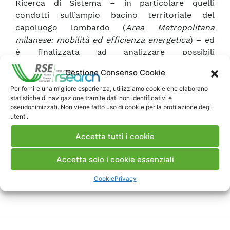
Ricerca di Sistema – in particolare quelli
condotti sull’ampio bacino territoriale del
capoluogo lombardo (
Area Metropolitana
milanese: mobilità ed efficienza energetica
) – ed
è finalizzata ad analizzare possibili
azioni/interventi di intermodalità nel trasporto
Gestione Consenso Cookie
ferro/gomma e la fornitura di servizi innovativi di
mobilità.
Per fornire una migliore esperienza, utilizziamo cookie che elaborano
statistiche di navigazione tramite dati non identificativi e
A valle di una serie di incontri di presentazione
pseudonimizzati. Non viene fatto uso di cookie per la profilazione degli
dei risultati delle nostre ricerche, FSI ha
utenti.
considerato che i temi affrontati da RSE e la
Accetta tutti i cookie
qualità del lavoro svolto fossero in linea con gli
obiettivi strategici previsti dal nuovo piano
Accetta solo i cookie essenziali
industriale del Gruppo.
Cookie
Privacy