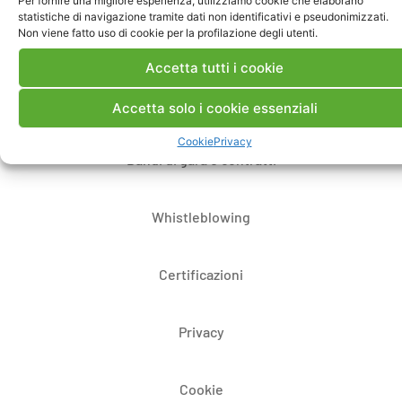
Per fornire una migliore esperienza, utilizziamo cookie che elaborano
statistiche di navigazione tramite dati non identificativi e pseudonimizzati.
Non viene fatto uso di cookie per la profilazione degli utenti.
Note Legali
Accetta tutti i cookie
Dove siamo
Accetta solo i cookie essenziali
Cookie
Privacy
Bandi di gara e contratti
Whistleblowing
Certificazioni
Privacy
Cookie