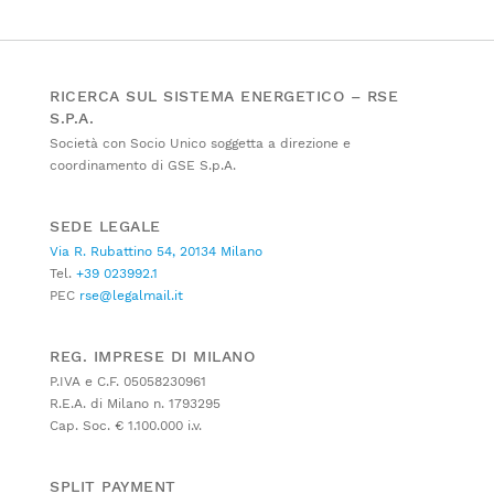
RICERCA SUL SISTEMA ENERGETICO – RSE
S.P.A.
Società con Socio Unico soggetta a direzione e
coordinamento di GSE S.p.A.
SEDE LEGALE
Via R. Rubattino 54, 20134 Milano
Tel.
+39 023992.1
PEC
rse@legalmail.it
REG. IMPRESE DI MILANO
P.IVA e C.F. 05058230961
R.E.A. di Milano n. 1793295
Cap. Soc. € 1.100.000 i.v.
SPLIT PAYMENT