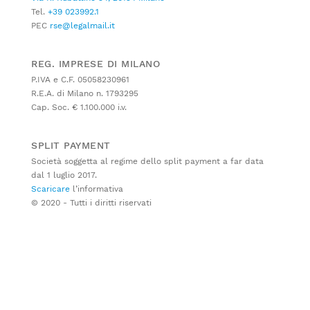
Tel.
+39 023992.1
PEC
rse@legalmail.it
REG. IMPRESE DI MILANO
P.IVA e C.F. 05058230961
R.E.A. di Milano n. 1793295
Cap. Soc. € 1.100.000 i.v.
SPLIT PAYMENT
Società soggetta al regime dello split payment a far data
dal 1 luglio 2017.
Scaricare
l’informativa
© 2020 - Tutti i diritti riservati