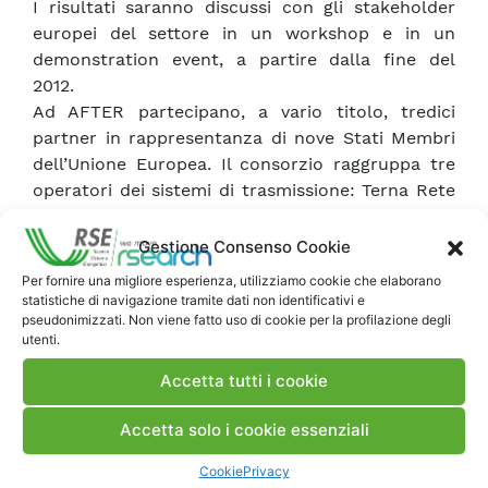
I risultati saranno discussi con gli stakeholder
europei del settore in un workshop e in un
demonstration event, a partire dalla fine del
2012.
Ad AFTER partecipano, a vario titolo, tredici
partner in rappresentanza di nove Stati Membri
dell’Unione Europea. Il consorzio raggruppa tre
operatori dei sistemi di trasmissione: Terna Rete
Elettrica Nazionale, ELIA e CEPS, due partner
industriali – SIEMENS e ALSTOM Power – e otto
Gestione Consenso Cookie
centri di ricerca ed università., oltre ad RSE
Per fornire una migliore esperienza, utilizziamo cookie che elaborano
anche ENEA, SINTEF, Università di Genova,
statistiche di navigazione tramite dati non identificativi e
University College of Diblin, City University of
pseudonimizzati. Non viene fatto uso di cookie per la profilazione degli
utenti.
London, e il Joint Research Center. L’ENTSO-E è
direttamente coinvolta nell’advisory board del
Accetta tutti i cookie
progetto che è finanziato dalla Direzione
Generale Enterprise and industry – Security
Accetta solo i cookie essenziali
Research and Development della Commissione
Cookie
Privacy
Europea nell’ambito del 7° Programma Quadro