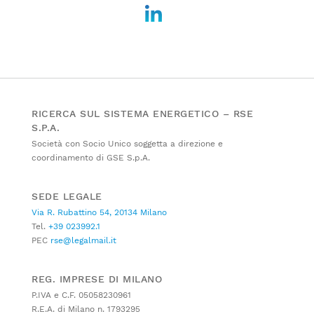
RICERCA SUL SISTEMA ENERGETICO – RSE
S.P.A.
Società con Socio Unico soggetta a direzione e
coordinamento di GSE S.p.A.
SEDE LEGALE
Via R. Rubattino 54, 20134 Milano
Tel.
+39 023992.1
PEC
rse@legalmail.it
REG. IMPRESE DI MILANO
P.IVA e C.F. 05058230961
R.E.A. di Milano n. 1793295