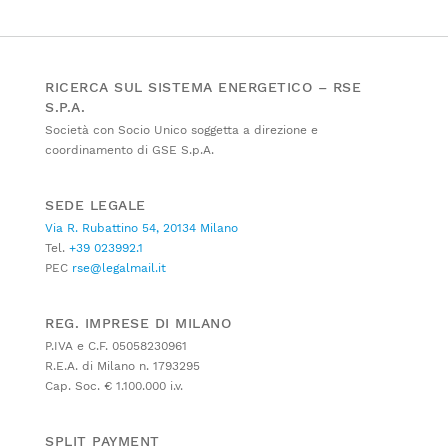
RICERCA SUL SISTEMA ENERGETICO – RSE
S.P.A.
Società con Socio Unico soggetta a direzione e
coordinamento di GSE S.p.A.
SEDE LEGALE
Via R. Rubattino 54, 20134 Milano
Tel.
+39 023992.1
PEC
rse@legalmail.it
REG. IMPRESE DI MILANO
P.IVA e C.F. 05058230961
R.E.A. di Milano n. 1793295
Cap. Soc. € 1.100.000 i.v.
SPLIT PAYMENT