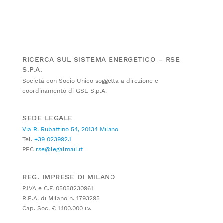
RICERCA SUL SISTEMA ENERGETICO – RSE
S.P.A.
Società con Socio Unico soggetta a direzione e
coordinamento di GSE S.p.A.
SEDE LEGALE
Via R. Rubattino 54, 20134 Milano
Tel.
+39 023992.1
PEC
rse@legalmail.it
REG. IMPRESE DI MILANO
P.IVA e C.F. 05058230961
R.E.A. di Milano n. 1793295
Cap. Soc. € 1.100.000 i.v.