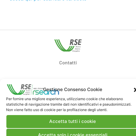
Contatti
Note Legali
Gestione Consenso Cookie
Per fornire una migliore esperienza, utilizziamo cookie che elaborano
Dove siamo
statistiche di navigazione tramite dati non identificativi e pseudonimizzati.
Non viene fatto uso di cookie per la profilazione degli utenti.
Bandi di gara e contratti
Accetta tutti i cookie
Accetta solo i cookie essenziali