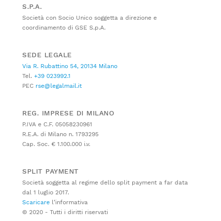
S.P.A.
Società con Socio Unico soggetta a direzione e
coordinamento di GSE S.p.A.
SEDE LEGALE
Via R. Rubattino 54, 20134 Milano
Tel.
+39 023992.1
PEC
rse@legalmail.it
REG. IMPRESE DI MILANO
P.IVA e C.F. 05058230961
R.E.A. di Milano n. 1793295
Cap. Soc. € 1.100.000 i.v.
SPLIT PAYMENT
Società soggetta al regime dello split payment a far data
dal 1 luglio 2017.
Scaricare
l’informativa
© 2020 - Tutti i diritti riservati