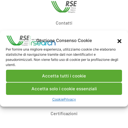
Contatti
Note Legali
Gestione Consenso Cookie
Per fornire una migliore esperienza, utilizziamo cookie che elaborano
statistiche di navigazione tramite dati non identificativi e
Dove siamo
pseudonimizzati. Non viene fatto uso di cookie per la profilazione degli
utenti.
Accetta tutti i cookie
Bandi di gara e contratti
Accetta solo i cookie essenziali
Whistleblowing
Cookie
Privacy
Certificazioni