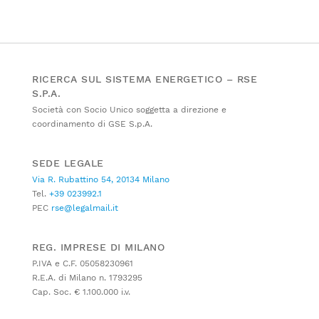
RICERCA SUL SISTEMA ENERGETICO – RSE
S.P.A.
Società con Socio Unico soggetta a direzione e
coordinamento di GSE S.p.A.
SEDE LEGALE
Via R. Rubattino 54, 20134 Milano
Tel.
+39 023992.1
PEC
rse@legalmail.it
REG. IMPRESE DI MILANO
P.IVA e C.F. 05058230961
R.E.A. di Milano n. 1793295
Cap. Soc. € 1.100.000 i.v.