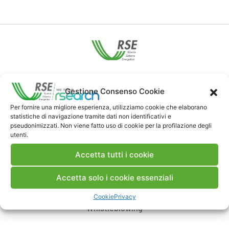
Contatti
Gestione Consenso Cookie
Per fornire una migliore esperienza, utilizziamo cookie che elaborano
Note Legali
statistiche di navigazione tramite dati non identificativi e
pseudonimizzati. Non viene fatto uso di cookie per la profilazione degli
utenti.
Dove siamo
Accetta tutti i cookie
Bandi di gara e contratti
Accetta solo i cookie essenziali
Cookie
Privacy
Whistleblowing