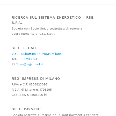
RICERCA SUL SISTEMA ENERGETICO – RSE
S.P.A.
Società con Socio Unico soggetta a direzione e
coordinamento di GSE S.p.A.
SEDE LEGALE
Via R. Rubattino 54, 20134 Milano
Tel.
+39 023992.1
PEC
rse@legalmail.it
REG. IMPRESE DI MILANO
P.IVA e C.F. 05058230961
R.E.A. di Milano n. 1793295
Cap. Soc. € 1.100.000 i.v.
SPLIT PAYMENT
Società soggetta al regime dello split payment a far data