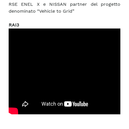
RSE ENEL X e NISSAN partner del progetto
denominato “Vehicle to Grid”
RAI3