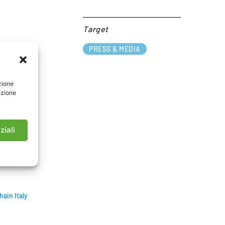
Target​
PRESS & MEDIA
zione
azione
ziali
hain Italy