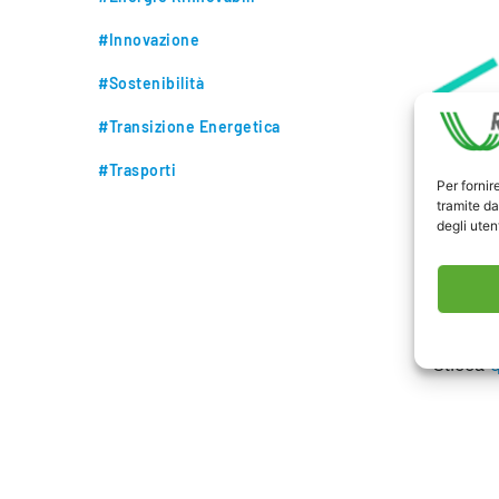
#Innovazione
#Sostenibilità
#Transizione Energetica
#Trasporti
Per fornir
tramite da
degli utent
Supply 
Clicca
q