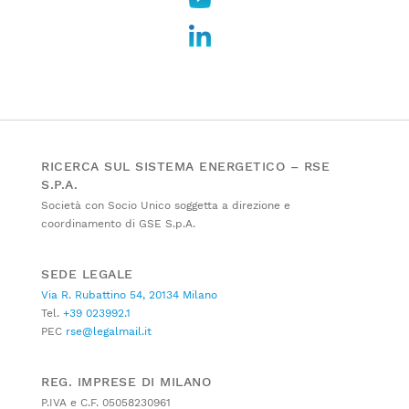
RICERCA SUL SISTEMA ENERGETICO – RSE
S.P.A.
Società con Socio Unico soggetta a direzione e
coordinamento di GSE S.p.A.
SEDE LEGALE
Via R. Rubattino 54, 20134 Milano
Tel.
+39 023992.1
PEC
rse@legalmail.it
REG. IMPRESE DI MILANO
P.IVA e C.F. 05058230961