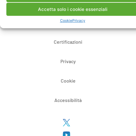
Bandi di gara e contratti
Accetta solo i cookie essenziali
Cookie
Privacy
Whistleblowing
Certificazioni
Privacy
Cookie
Accessibilità