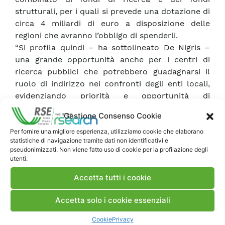
strutturali, per i quali si prevede una dotazione di
circa 4 miliardi di euro a disposizione delle
regioni che avranno l’obbligo di spenderli.
“Si profila quindi – ha sottolineato De Nigris –
una grande opportunità anche per i centri di
ricerca pubblici che potrebbero guadagnarsi il
ruolo di indirizzo nei confronti degli enti locali,
evidenziando priorità e opportunità di
cooperazione”.
Gestione Consenso Cookie
“L’Italia – ha concluso De Nigris – si trova ad un
bivio importante soprattutto in questo momento
Per fornire una migliore esperienza, utilizziamo cookie che elaborano
statistiche di navigazione tramite dati non identificativi e
delicato di negoziazione degli impegni 2030:
pseudonimizzati. Non viene fatto uso di cookie per la profilazione degli
occorre cogliere l’opportunità di far evolvere il
utenti.
nostro Paese verso la posizione di
hub
Accetta tutti i cookie
tecnologico europeo”.
Accetta solo i cookie essenziali
Massimo Gallanti
ha portato una testimonianza
positiva e incoraggiante, sottolineando la
Cookie
Privacy