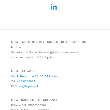
RICERCA SUL SISTEMA ENERGETICO – RSE
S.P.A.
Società con Socio Unico soggetta a direzione e
coordinamento di GSE S.p.A.
SEDE LEGALE
Via R. Rubattino 54, 20134 Milano
Tel.
+39 023992.1
PEC
rse@legalmail.it
REG. IMPRESE DI MILANO
P.IVA e C.F. 05058230961