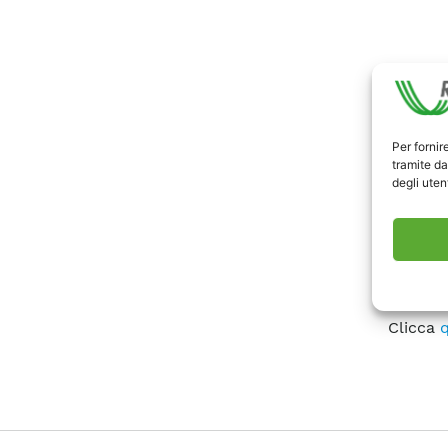
Per fornir
tramite da
degli utent
Corrier
Clicca
q