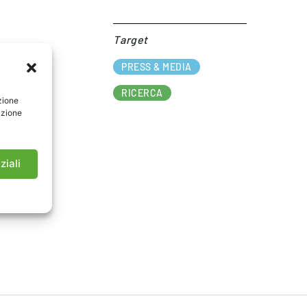
Target​
PRESS & MEDIA
RICERCA
zione
azione
ziali