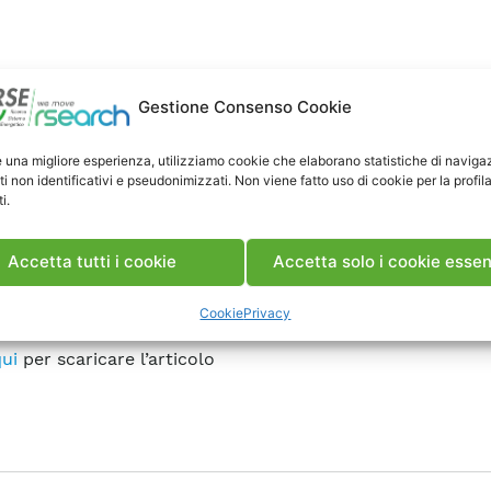
Gestione Consenso Cookie
e una migliore esperienza, utilizziamo cookie che elaborano statistiche di naviga
ti non identificativi e pseudonimizzati. Non viene fatto uso di cookie per la profil
i.
Accetta tutti i cookie
Accetta solo i cookie essen
e dell’Umbria, 04 Luglio 2025
Cookie
Privacy
ui
per scaricare l’articolo