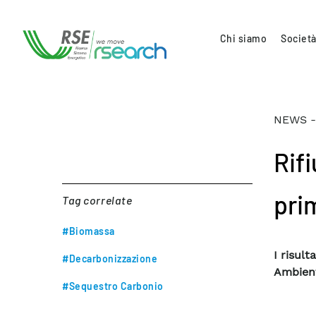
Chi siamo
Società
NEWS -
Rifi
pri
Tag correlate
#Biomassa
I risul
#Decarbonizzazione
Ambient
#Sequestro Carbonio