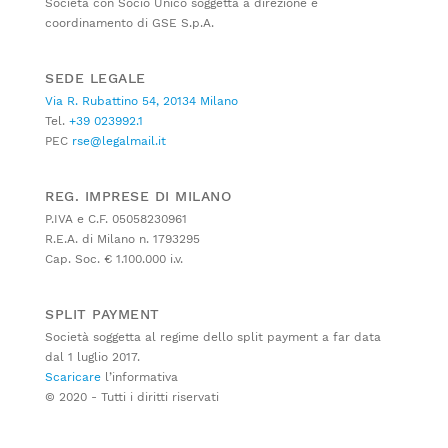
Società con Socio Unico soggetta a direzione e
coordinamento di GSE S.p.A.
SEDE LEGALE
Via R. Rubattino 54, 20134 Milano
Tel.
+39 023992.1
PEC
rse@legalmail.it
REG. IMPRESE DI MILANO
P.IVA e C.F. 05058230961
R.E.A. di Milano n. 1793295
Cap. Soc. € 1.100.000 i.v.
SPLIT PAYMENT
Società soggetta al regime dello split payment a far data
dal 1 luglio 2017.
Scaricare
l’informativa
© 2020 - Tutti i diritti riservati