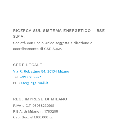
RICERCA SUL SISTEMA ENERGETICO – RSE
S.P.A.
Società con Socio Unico soggetta a direzione e
coordinamento di GSE S.p.A.
SEDE LEGALE
Via R. Rubattino 54, 20134 Milano
Tel.
+39 023992.1
PEC
rse@legalmail.it
REG. IMPRESE DI MILANO
P.IVA e C.F. 05058230961
R.E.A. di Milano n. 1793295
Cap. Soc. € 1.100.000 i.v.